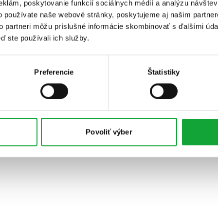
eklám, poskytovanie funkcií sociálnych médií a analýzu návšte
o používate naše webové stránky, poskytujeme aj našim partner
to partneri môžu príslušné informácie skombinovať s ďalšími údaj
ď ste používali ich služby.
Preferencie
Štatistiky
Povoliť výber