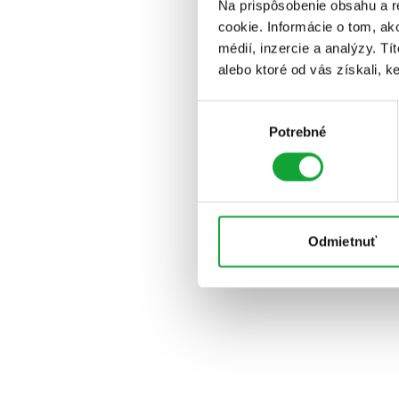
Na prispôsobenie obsahu a r
cookie. Informácie o tom, ak
médií, inzercie a analýzy. Tí
alebo ktoré od vás získali, ke
Výber
Potrebné
súhlasu
Odmietnuť