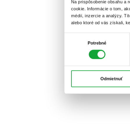
Na prispôsobenie obsahu a r
cookie. Informácie o tom, ak
médií, inzercie a analýzy. Tí
alebo ktoré od vás získali, ke
Výber
Potrebné
súhlasu
Odmietnuť