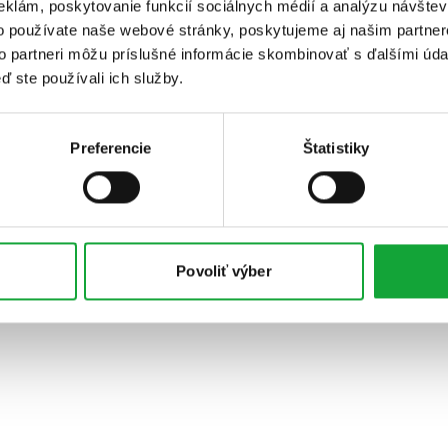
eklám, poskytovanie funkcií sociálnych médií a analýzu návšte
o používate naše webové stránky, poskytujeme aj našim partner
to partneri môžu príslušné informácie skombinovať s ďalšími údaj
ď ste používali ich služby.
Preferencie
Štatistiky
Povoliť výber