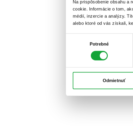
Na prispôsobenie obsahu a r
cookie. Informácie o tom, ak
médií, inzercie a analýzy. Tí
alebo ktoré od vás získali, ke
Výber
Potrebné
súhlasu
Odmietnuť