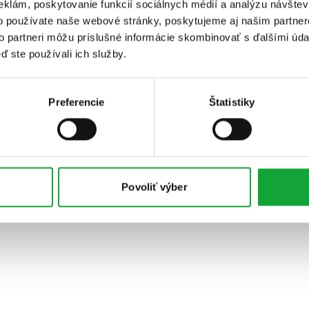
eklám, poskytovanie funkcií sociálnych médií a analýzu návšte
o používate naše webové stránky, poskytujeme aj našim partner
to partneri môžu príslušné informácie skombinovať s ďalšími údaj
ď ste používali ich služby.
Preferencie
Štatistiky
Povoliť výber