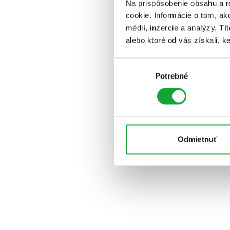
Na prispôsobenie obsahu a r
cookie. Informácie o tom, ak
médií, inzercie a analýzy. Tí
alebo ktoré od vás získali, ke
Výber
Potrebné
súhlasu
Odmietnuť