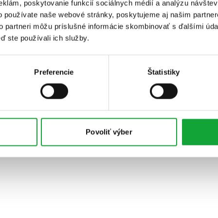
eklám, poskytovanie funkcií sociálnych médií a analýzu návšte
o používate naše webové stránky, poskytujeme aj našim partner
to partneri môžu príslušné informácie skombinovať s ďalšími údaj
ď ste používali ich služby.
Preferencie
Štatistiky
Povoliť výber