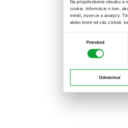
Na prispôsobenie obsahu a r
cookie. Informácie o tom, ak
médií, inzercie a analýzy. Tí
alebo ktoré od vás získali, ke
Výber
Potrebné
súhlasu
Odmietnuť