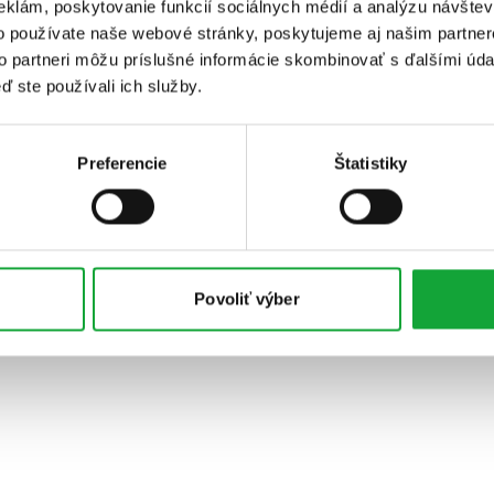
eklám, poskytovanie funkcií sociálnych médií a analýzu návšte
o používate naše webové stránky, poskytujeme aj našim partner
to partneri môžu príslušné informácie skombinovať s ďalšími údaj
ď ste používali ich služby.
Preferencie
Štatistiky
Povoliť výber