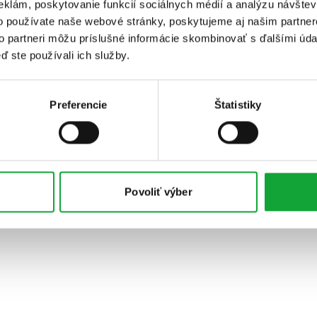
eklám, poskytovanie funkcií sociálnych médií a analýzu návšte
o používate naše webové stránky, poskytujeme aj našim partner
to partneri môžu príslušné informácie skombinovať s ďalšími údaj
ď ste používali ich služby.
Preferencie
Štatistiky
Povoliť výber