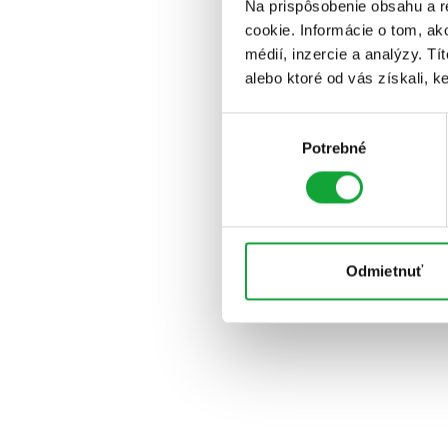
Na prispôsobenie obsahu a r
cookie. Informácie o tom, ak
médií, inzercie a analýzy. Tí
alebo ktoré od vás získali, ke
Výber
Potrebné
súhlasu
Odmietnuť