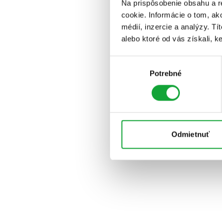
Na prispôsobenie obsahu a r
cookie. Informácie o tom, ak
médií, inzercie a analýzy. Tí
alebo ktoré od vás získali, ke
Výber
Potrebné
súhlasu
Odmietnuť