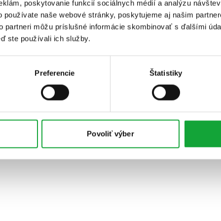
eklám, poskytovanie funkcií sociálnych médií a analýzu návšte
o používate naše webové stránky, poskytujeme aj našim partner
to partneri môžu príslušné informácie skombinovať s ďalšími údaj
ď ste používali ich služby.
Preferencie
Štatistiky
Povoliť výber