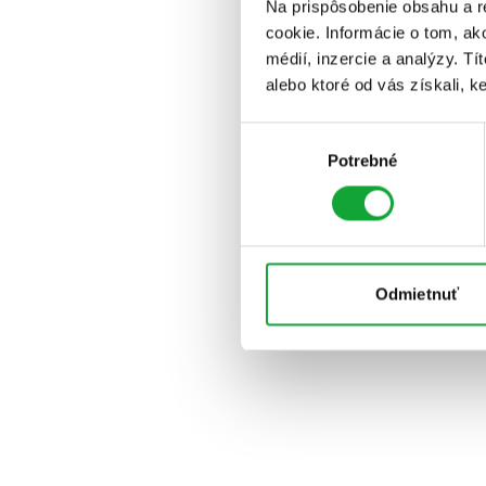
Na prispôsobenie obsahu a r
cookie. Informácie o tom, ak
médií, inzercie a analýzy. Tí
alebo ktoré od vás získali, ke
Výber
Potrebné
súhlasu
Odmietnuť