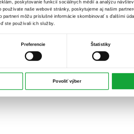
eklám, poskytovanie funkcií sociálnych médií a analýzu návšte
o používate naše webové stránky, poskytujeme aj našim partner
to partneri môžu príslušné informácie skombinovať s ďalšími údaj
ď ste používali ich služby.
Preferencie
Štatistiky
Povoliť výber