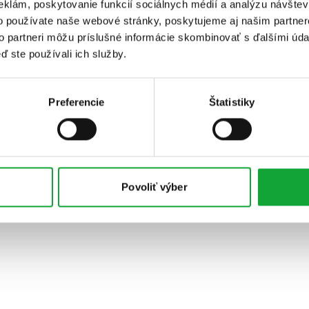
eklám, poskytovanie funkcií sociálnych médií a analýzu návšte
o používate naše webové stránky, poskytujeme aj našim partner
to partneri môžu príslušné informácie skombinovať s ďalšími údaj
ď ste používali ich služby.
Preferencie
Štatistiky
Povoliť výber