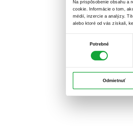
Na prispôsobenie obsahu a r
cookie. Informácie o tom, ak
médií, inzercie a analýzy. Tí
alebo ktoré od vás získali, ke
Výber
Potrebné
súhlasu
Odmietnuť