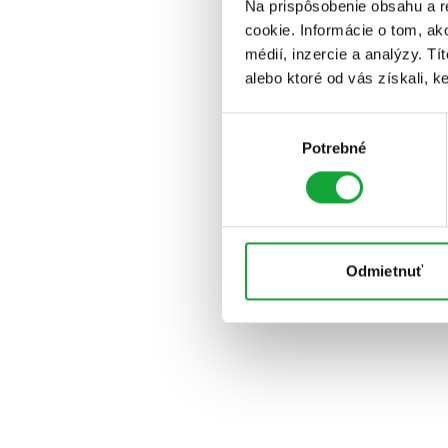
Na prispôsobenie obsahu a r
cookie. Informácie o tom, ak
médií, inzercie a analýzy. Tí
alebo ktoré od vás získali, ke
Výber
Potrebné
súhlasu
Odmietnuť