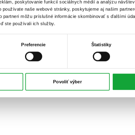
eklám, poskytovanie funkcií sociálnych médií a analýzu návšte
o používate naše webové stránky, poskytujeme aj našim partner
to partneri môžu príslušné informácie skombinovať s ďalšími údaj
ď ste používali ich služby.
Preferencie
Štatistiky
Povoliť výber