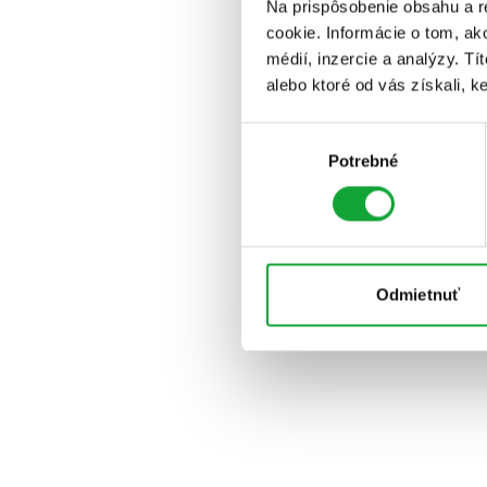
Na prispôsobenie obsahu a r
cookie. Informácie o tom, ak
médií, inzercie a analýzy. Tí
alebo ktoré od vás získali, ke
Výber
Potrebné
súhlasu
Odmietnuť