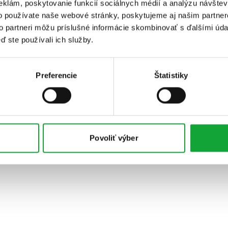
eklám, poskytovanie funkcií sociálnych médií a analýzu návšte
o používate naše webové stránky, poskytujeme aj našim partner
to partneri môžu príslušné informácie skombinovať s ďalšími údaj
ď ste používali ich služby.
Preferencie
Štatistiky
Povoliť výber