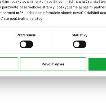
eklám, poskytovanie funkcií sociálnych médií a analýzu návšte
o používate naše webové stránky, poskytujeme aj našim partner
to partneri môžu príslušné informácie skombinovať s ďalšími údaj
ď ste používali ich služby.
Preferencie
Štatistiky
Povoliť výber