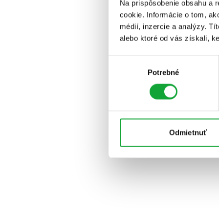
Na prispôsobenie obsahu a r
cookie. Informácie o tom, ak
médií, inzercie a analýzy. Tí
alebo ktoré od vás získali, ke
Výber
Potrebné
súhlasu
Odmietnuť