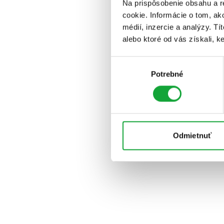
Na prispôsobenie obsahu a r
cookie. Informácie o tom, ak
médií, inzercie a analýzy. Tí
alebo ktoré od vás získali, ke
Výber
Potrebné
súhlasu
Odmietnuť