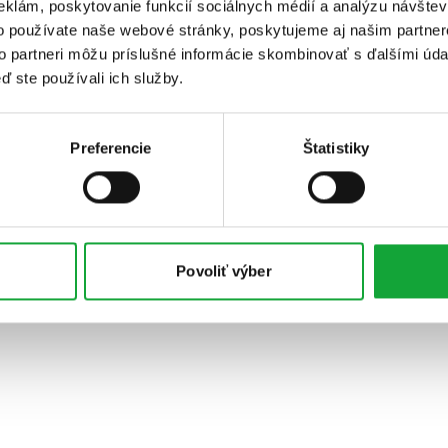
eklám, poskytovanie funkcií sociálnych médií a analýzu návšte
o používate naše webové stránky, poskytujeme aj našim partner
to partneri môžu príslušné informácie skombinovať s ďalšími údaj
ď ste používali ich služby.
Preferencie
Štatistiky
Povoliť výber