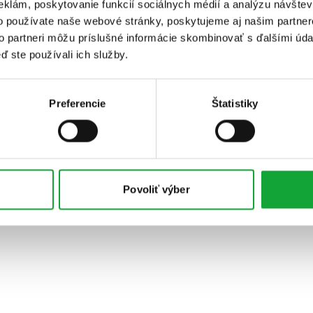
eklám, poskytovanie funkcií sociálnych médií a analýzu návšte
o používate naše webové stránky, poskytujeme aj našim partner
to partneri môžu príslušné informácie skombinovať s ďalšími údaj
ď ste používali ich služby.
Preferencie
Štatistiky
Povoliť výber