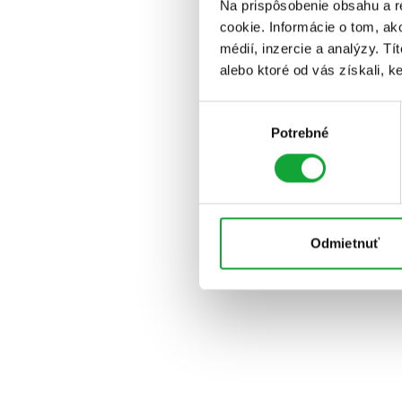
Na prispôsobenie obsahu a r
cookie. Informácie o tom, ak
médií, inzercie a analýzy. Tí
alebo ktoré od vás získali, ke
Výber
Potrebné
súhlasu
Odmietnuť