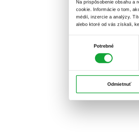
Na prispôsobenie obsahu a r
cookie. Informácie o tom, ak
médií, inzercie a analýzy. Tí
alebo ktoré od vás získali, ke
Výber
Potrebné
súhlasu
Odmietnuť