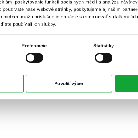
eklám, poskytovanie funkcií sociálnych médií a analýzu návšte
o používate naše webové stránky, poskytujeme aj našim partner
to partneri môžu príslušné informácie skombinovať s ďalšími údaj
ď ste používali ich služby.
Preferencie
Štatistiky
Povoliť výber