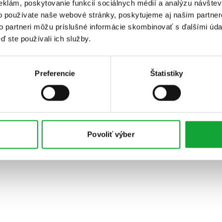
eklám, poskytovanie funkcií sociálnych médií a analýzu návšte
o používate naše webové stránky, poskytujeme aj našim partner
to partneri môžu príslušné informácie skombinovať s ďalšími údaj
ď ste používali ich služby.
Preferencie
Štatistiky
Povoliť výber