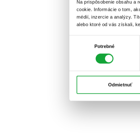
Na prispôsobenie obsahu a r
cookie. Informácie o tom, ak
médií, inzercie a analýzy. Tí
alebo ktoré od vás získali, ke
Výber
Potrebné
súhlasu
Odmietnuť