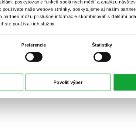
eklám, poskytovanie funkcií sociálnych médií a analýzu návšte
o používate naše webové stránky, poskytujeme aj našim partner
to partneri môžu príslušné informácie skombinovať s ďalšími údaj
ď ste používali ich služby.
Preferencie
Štatistiky
Povoliť výber