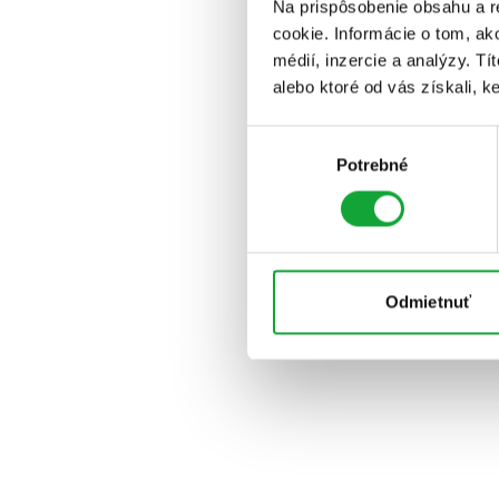
Na prispôsobenie obsahu a r
cookie. Informácie o tom, ak
médií, inzercie a analýzy. Tí
alebo ktoré od vás získali, ke
Výber
Potrebné
súhlasu
Odmietnuť