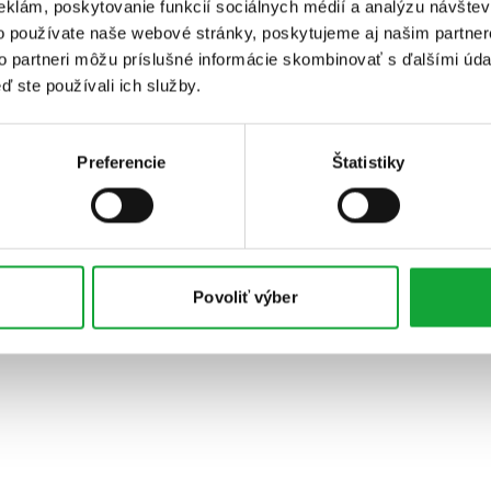
eklám, poskytovanie funkcií sociálnych médií a analýzu návšte
o používate naše webové stránky, poskytujeme aj našim partner
to partneri môžu príslušné informácie skombinovať s ďalšími údaj
ď ste používali ich služby.
Preferencie
Štatistiky
Povoliť výber