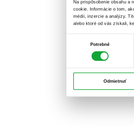
Na prispôsobenie obsahu a r
cookie. Informácie o tom, ak
médií, inzercie a analýzy. Tí
alebo ktoré od vás získali, ke
Výber
Potrebné
súhlasu
Odmietnuť