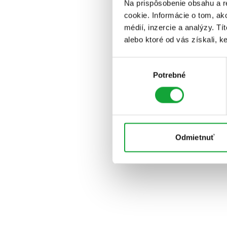
Na prispôsobenie obsahu a r
cookie. Informácie o tom, ak
médií, inzercie a analýzy. Tí
alebo ktoré od vás získali, ke
Výber
Potrebné
súhlasu
Odmietnuť