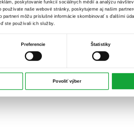
eklám, poskytovanie funkcií sociálnych médií a analýzu návšte
o používate naše webové stránky, poskytujeme aj našim partner
to partneri môžu príslušné informácie skombinovať s ďalšími údaj
ď ste používali ich služby.
Preferencie
Štatistiky
Povoliť výber