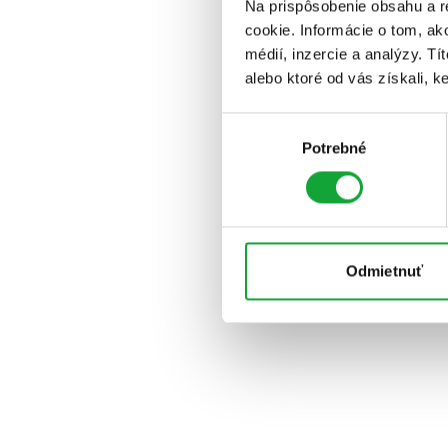
Na prispôsobenie obsahu a r
cookie. Informácie o tom, ak
médií, inzercie a analýzy. Tí
alebo ktoré od vás získali, ke
Výber
Potrebné
súhlasu
Odmietnuť