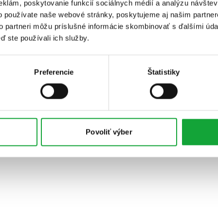
eklám, poskytovanie funkcií sociálnych médií a analýzu návšte
o používate naše webové stránky, poskytujeme aj našim partner
to partneri môžu príslušné informácie skombinovať s ďalšími údaj
ď ste používali ich služby.
Preferencie
Štatistiky
Povoliť výber