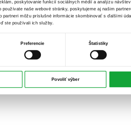
eklám, poskytovanie funkcií sociálnych médií a analýzu návšte
o používate naše webové stránky, poskytujeme aj našim partner
to partneri môžu príslušné informácie skombinovať s ďalšími údaj
ď ste používali ich služby.
Preferencie
Štatistiky
Povoliť výber