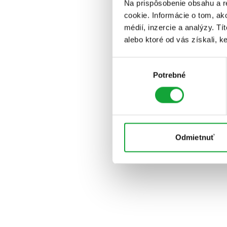
Na prispôsobenie obsahu a r
cookie. Informácie o tom, ak
médií, inzercie a analýzy. Tí
alebo ktoré od vás získali, ke
Výber
Potrebné
súhlasu
Odmietnuť