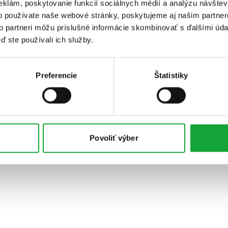
eklám, poskytovanie funkcií sociálnych médií a analýzu návšte
o používate naše webové stránky, poskytujeme aj našim partner
to partneri môžu príslušné informácie skombinovať s ďalšími údaj
ď ste používali ich služby.
Preferencie
Štatistiky
Povoliť výber