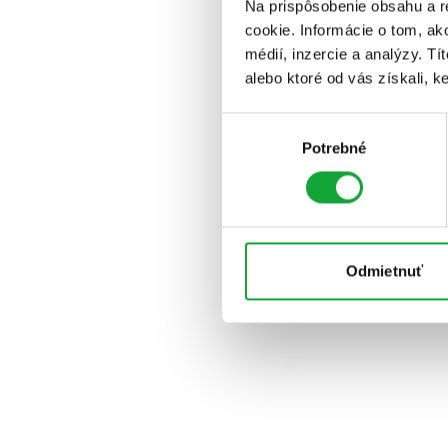
Na prispôsobenie obsahu a r
cookie. Informácie o tom, ak
médií, inzercie a analýzy. Tí
alebo ktoré od vás získali, ke
Výber
Potrebné
súhlasu
Odmietnuť