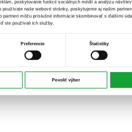
eklám, poskytovanie funkcií sociálnych médií a analýzu návšte
o používate naše webové stránky, poskytujeme aj našim partner
to partneri môžu príslušné informácie skombinovať s ďalšími údaj
ď ste používali ich služby.
Preferencie
Štatistiky
Povoliť výber