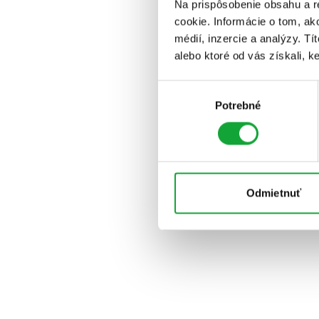
Na prispôsobenie obsahu a r
cookie. Informácie o tom, ak
médií, inzercie a analýzy. Tí
alebo ktoré od vás získali, ke
Výber
Potrebné
súhlasu
Odmietnuť