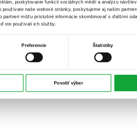
eklám, poskytovanie funkcií sociálnych médií a analýzu návšte
o používate naše webové stránky, poskytujeme aj našim partner
to partneri môžu príslušné informácie skombinovať s ďalšími údaj
ď ste používali ich služby.
Preferencie
Štatistiky
Povoliť výber