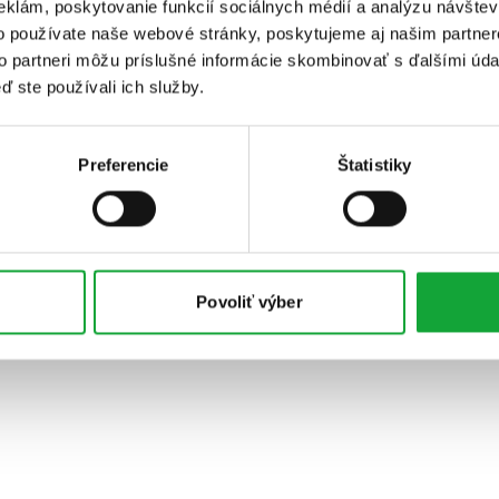
eklám, poskytovanie funkcií sociálnych médií a analýzu návšte
o používate naše webové stránky, poskytujeme aj našim partner
to partneri môžu príslušné informácie skombinovať s ďalšími údaj
ď ste používali ich služby.
Preferencie
Štatistiky
Povoliť výber