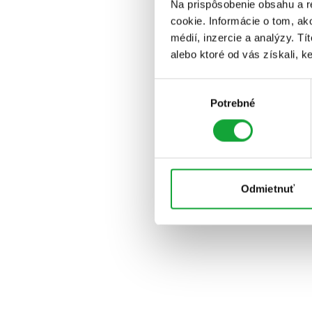
Na prispôsobenie obsahu a r
cookie. Informácie o tom, ak
médií, inzercie a analýzy. Tí
alebo ktoré od vás získali, ke
Výber
Potrebné
súhlasu
Odmietnuť