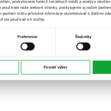
eklám, poskytovanie funkcií sociálnych médií a analýzu návšte
o používate naše webové stránky, poskytujeme aj našim partner
to partneri môžu príslušné informácie skombinovať s ďalšími údaj
ď ste používali ich služby.
Preferencie
Štatistiky
Povoliť výber