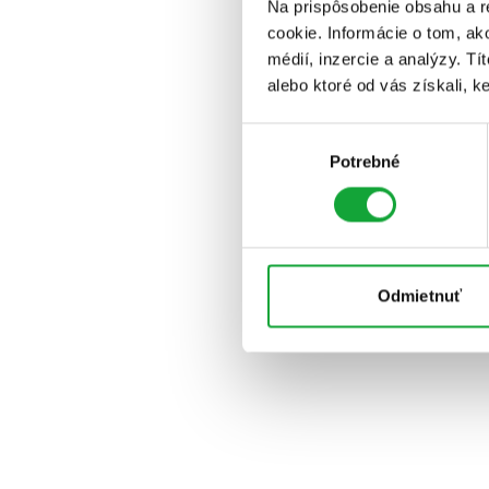
Na prispôsobenie obsahu a r
cookie. Informácie o tom, ak
médií, inzercie a analýzy. Tí
alebo ktoré od vás získali, ke
Výber
Potrebné
súhlasu
Odmietnuť