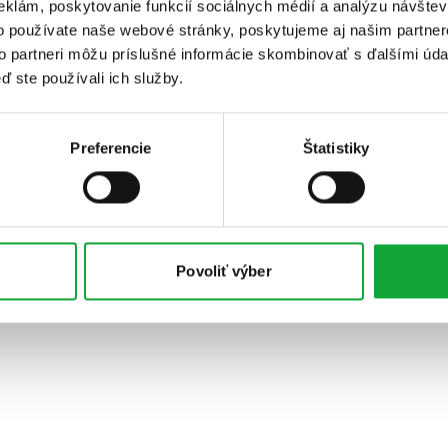
eklám, poskytovanie funkcií sociálnych médií a analýzu návšte
o používate naše webové stránky, poskytujeme aj našim partner
to partneri môžu príslušné informácie skombinovať s ďalšími údaj
ď ste používali ich služby.
Preferencie
Štatistiky
Povoliť výber