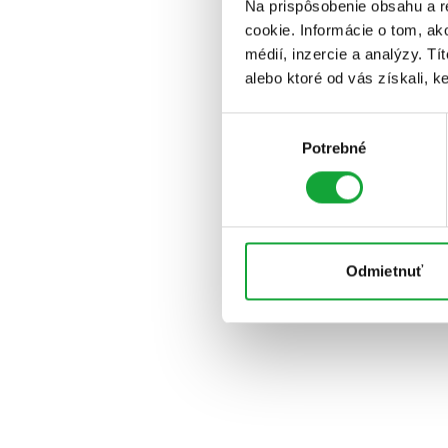
Na prispôsobenie obsahu a r
cookie. Informácie o tom, ak
médií, inzercie a analýzy. Tí
alebo ktoré od vás získali, ke
Výber
Potrebné
súhlasu
Odmietnuť