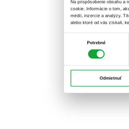
Na prispôsobenie obsahu a r
cookie. Informácie o tom, ak
médií, inzercie a analýzy. Tí
alebo ktoré od vás získali, ke
Výber
Potrebné
súhlasu
Odmietnuť