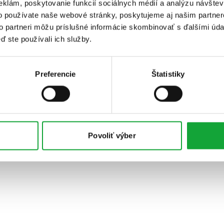
eklám, poskytovanie funkcií sociálnych médií a analýzu návšte
o používate naše webové stránky, poskytujeme aj našim partner
to partneri môžu príslušné informácie skombinovať s ďalšími údaj
ď ste používali ich služby.
Preferencie
Štatistiky
Povoliť výber