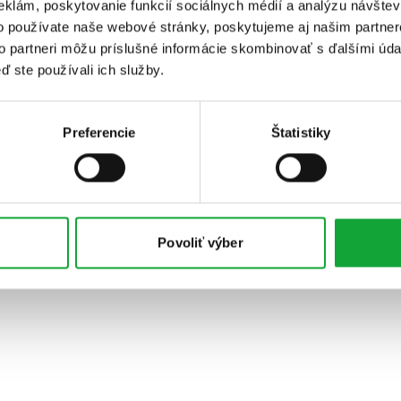
eklám, poskytovanie funkcií sociálnych médií a analýzu návšte
o používate naše webové stránky, poskytujeme aj našim partner
to partneri môžu príslušné informácie skombinovať s ďalšími údaj
ď ste používali ich služby.
Preferencie
Štatistiky
Povoliť výber