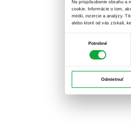
Na prispôsobenie obsahu a r
cookie. Informácie o tom, ak
médií, inzercie a analýzy. Tí
alebo ktoré od vás získali, ke
Výber
Potrebné
súhlasu
Odmietnuť