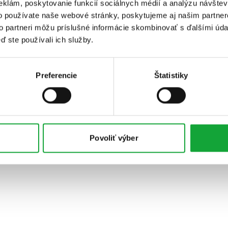
eklám, poskytovanie funkcií sociálnych médií a analýzu návšte
o používate naše webové stránky, poskytujeme aj našim partner
to partneri môžu príslušné informácie skombinovať s ďalšími údaj
ď ste používali ich služby.
Preferencie
Štatistiky
Povoliť výber