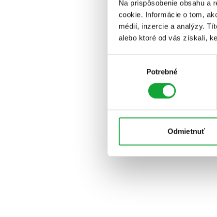
Na prispôsobenie obsahu a r
cookie. Informácie o tom, ak
médií, inzercie a analýzy. Tí
alebo ktoré od vás získali, ke
Výber
Potrebné
súhlasu
Odmietnuť