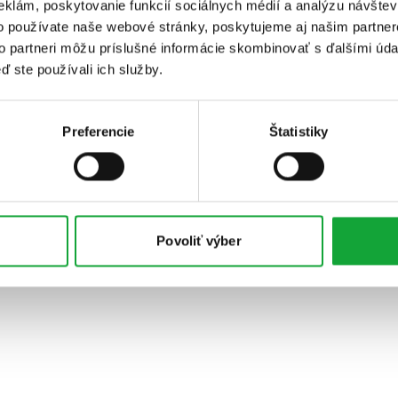
eklám, poskytovanie funkcií sociálnych médií a analýzu návšte
o používate naše webové stránky, poskytujeme aj našim partner
to partneri môžu príslušné informácie skombinovať s ďalšími údaj
ď ste používali ich služby.
Preferencie
Štatistiky
Povoliť výber