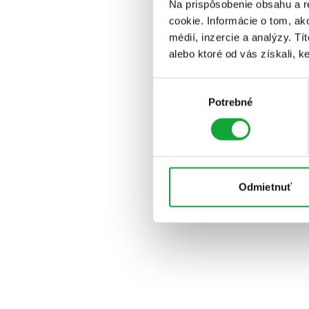
Na prispôsobenie obsahu a r
cookie. Informácie o tom, ak
médií, inzercie a analýzy. Tí
alebo ktoré od vás získali, ke
Výber
Potrebné
súhlasu
Odmietnuť