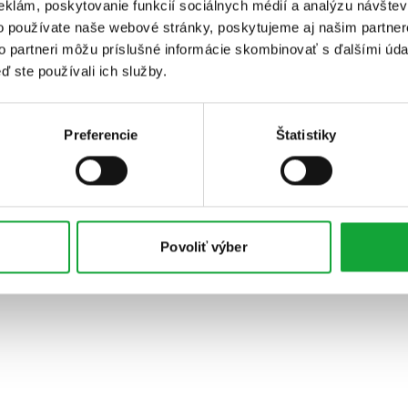
eklám, poskytovanie funkcií sociálnych médií a analýzu návšte
o používate naše webové stránky, poskytujeme aj našim partner
to partneri môžu príslušné informácie skombinovať s ďalšími údaj
ď ste používali ich služby.
Preferencie
Štatistiky
Povoliť výber