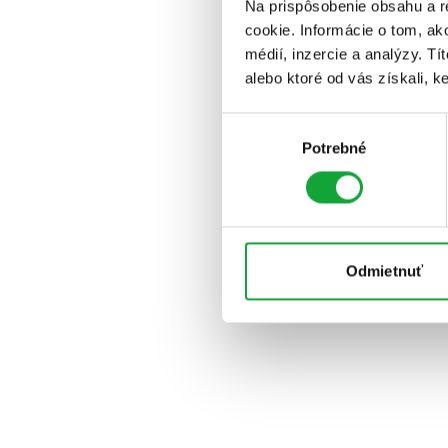
Na prispôsobenie obsahu a r
cookie. Informácie o tom, ak
médií, inzercie a analýzy. Tí
alebo ktoré od vás získali, ke
Výber
Potrebné
súhlasu
Odmietnuť