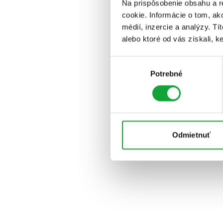
Na prispôsobenie obsahu a r
cookie. Informácie o tom, ak
médií, inzercie a analýzy. Tí
alebo ktoré od vás získali, ke
Výber
Potrebné
súhlasu
Odmietnuť