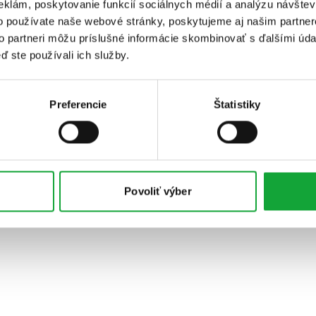
eklám, poskytovanie funkcií sociálnych médií a analýzu návšte
o používate naše webové stránky, poskytujeme aj našim partner
to partneri môžu príslušné informácie skombinovať s ďalšími údaj
ď ste používali ich služby.
Preferencie
Štatistiky
Povoliť výber