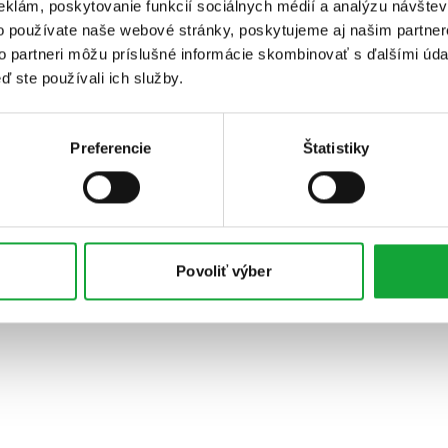
eklám, poskytovanie funkcií sociálnych médií a analýzu návšte
o používate naše webové stránky, poskytujeme aj našim partner
to partneri môžu príslušné informácie skombinovať s ďalšími údaj
ď ste používali ich služby.
Preferencie
Štatistiky
Povoliť výber