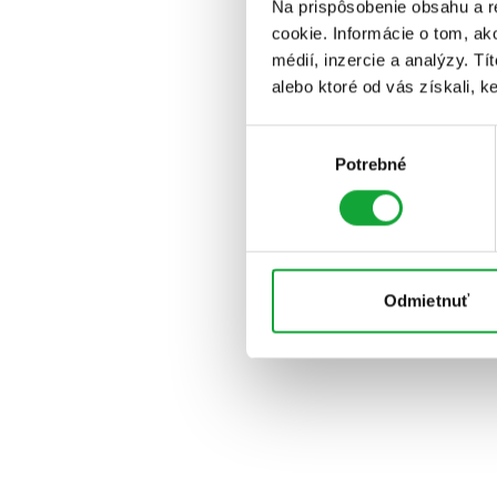
Na prispôsobenie obsahu a r
cookie. Informácie o tom, ak
médií, inzercie a analýzy. Tí
alebo ktoré od vás získali, ke
Výber
Potrebné
súhlasu
Odmietnuť