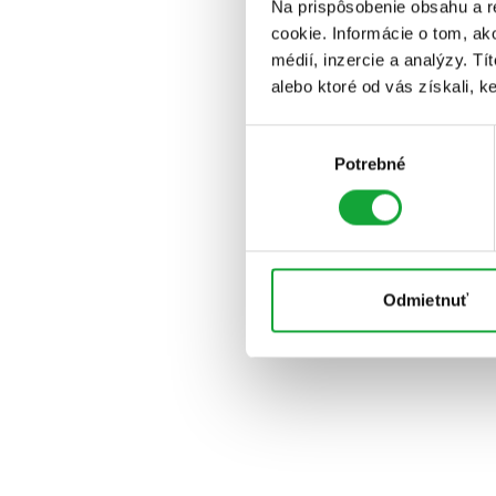
Na prispôsobenie obsahu a r
cookie. Informácie o tom, ak
médií, inzercie a analýzy. Tí
alebo ktoré od vás získali, ke
Výber
Potrebné
súhlasu
Odmietnuť