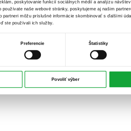
eklám, poskytovanie funkcií sociálnych médií a analýzu návšte
o používate naše webové stránky, poskytujeme aj našim partner
to partneri môžu príslušné informácie skombinovať s ďalšími údaj
ď ste používali ich služby.
Preferencie
Štatistiky
Povoliť výber