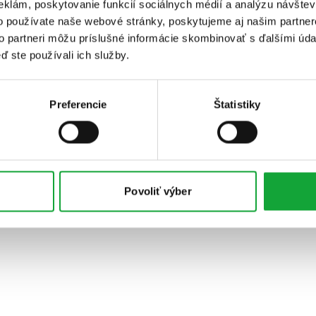
eklám, poskytovanie funkcií sociálnych médií a analýzu návšte
o používate naše webové stránky, poskytujeme aj našim partner
to partneri môžu príslušné informácie skombinovať s ďalšími údaj
ď ste používali ich služby.
Preferencie
Štatistiky
Povoliť výber