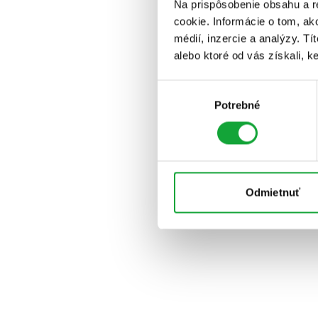
Na prispôsobenie obsahu a r
cookie. Informácie o tom, ak
médií, inzercie a analýzy. Tí
alebo ktoré od vás získali, ke
Výber
Potrebné
súhlasu
Odmietnuť