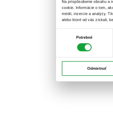
Na prispôsobenie obsahu a r
cookie. Informácie o tom, ak
médií, inzercie a analýzy. Tí
alebo ktoré od vás získali, ke
Výber
Potrebné
súhlasu
Odmietnuť