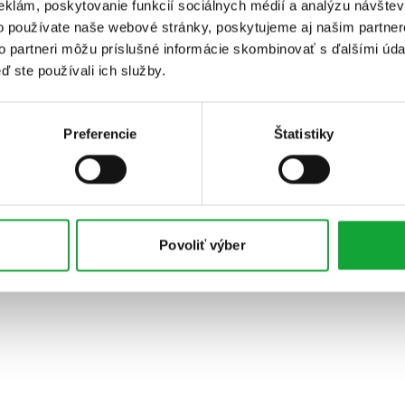
eklám, poskytovanie funkcií sociálnych médií a analýzu návšte
o používate naše webové stránky, poskytujeme aj našim partner
to partneri môžu príslušné informácie skombinovať s ďalšími údaj
ď ste používali ich služby.
Preferencie
Štatistiky
Povoliť výber