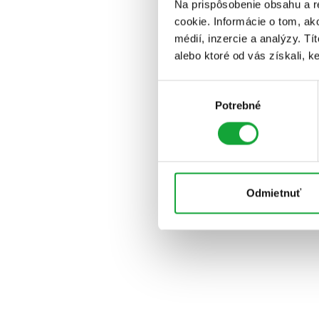
Na prispôsobenie obsahu a r
cookie. Informácie o tom, ak
médií, inzercie a analýzy. Tí
alebo ktoré od vás získali, ke
Výber
Potrebné
súhlasu
Odmietnuť