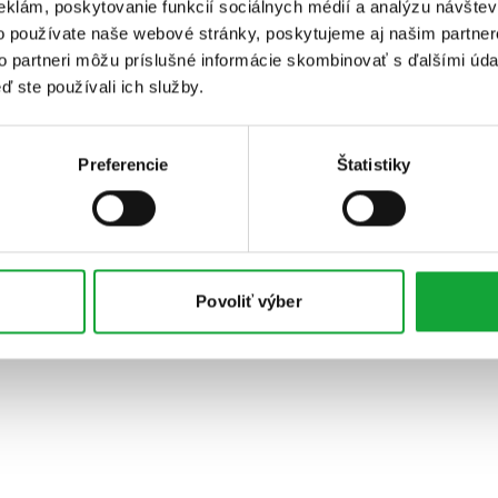
eklám, poskytovanie funkcií sociálnych médií a analýzu návšte
o používate naše webové stránky, poskytujeme aj našim partner
to partneri môžu príslušné informácie skombinovať s ďalšími údaj
ď ste používali ich služby.
Preferencie
Štatistiky
Povoliť výber