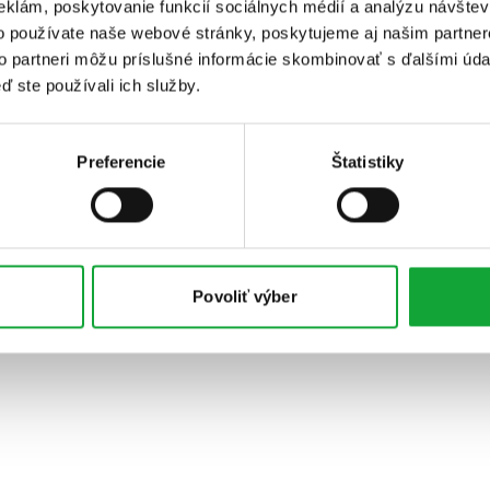
eklám, poskytovanie funkcií sociálnych médií a analýzu návšte
o používate naše webové stránky, poskytujeme aj našim partner
to partneri môžu príslušné informácie skombinovať s ďalšími údaj
ď ste používali ich služby.
Preferencie
Štatistiky
Povoliť výber