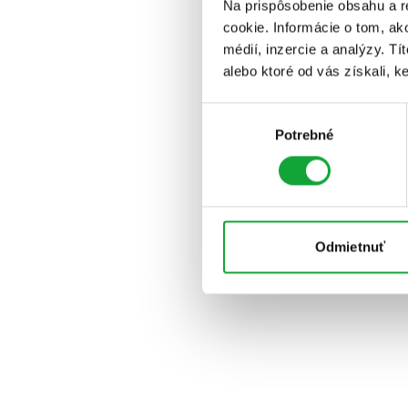
Na prispôsobenie obsahu a r
cookie. Informácie o tom, ak
médií, inzercie a analýzy. Tí
alebo ktoré od vás získali, ke
Výber
Potrebné
súhlasu
Odmietnuť