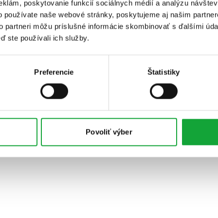
eklám, poskytovanie funkcií sociálnych médií a analýzu návšte
o používate naše webové stránky, poskytujeme aj našim partner
to partneri môžu príslušné informácie skombinovať s ďalšími údaj
ď ste používali ich služby.
Preferencie
Štatistiky
Povoliť výber