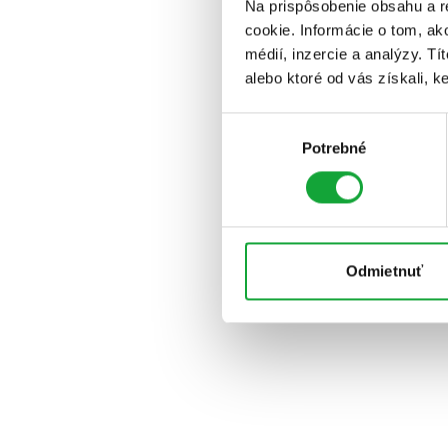
Na prispôsobenie obsahu a r
cookie. Informácie o tom, ak
médií, inzercie a analýzy. Tí
alebo ktoré od vás získali, ke
Výber
Potrebné
súhlasu
Odmietnuť