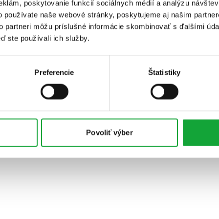
eklám, poskytovanie funkcií sociálnych médií a analýzu návšte
o používate naše webové stránky, poskytujeme aj našim partner
to partneri môžu príslušné informácie skombinovať s ďalšími údaj
ď ste používali ich služby.
Preferencie
Štatistiky
Povoliť výber