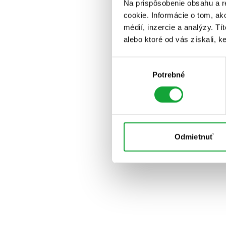
Na prispôsobenie obsahu a r
cookie. Informácie o tom, ak
médií, inzercie a analýzy. Tí
alebo ktoré od vás získali, ke
Výber
Potrebné
súhlasu
Odmietnuť