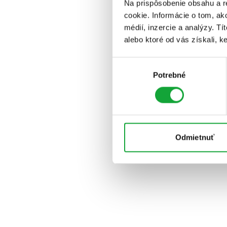
Na prispôsobenie obsahu a r
cookie. Informácie o tom, ak
médií, inzercie a analýzy. Tí
alebo ktoré od vás získali, ke
Výber
Potrebné
súhlasu
Odmietnuť