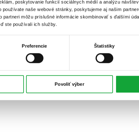
eklám, poskytovanie funkcií sociálnych médií a analýzu návšte
o používate naše webové stránky, poskytujeme aj našim partner
to partneri môžu príslušné informácie skombinovať s ďalšími údaj
ď ste používali ich služby.
Preferencie
Štatistiky
Povoliť výber