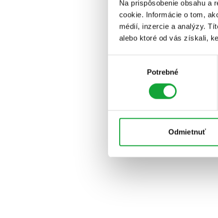
Na prispôsobenie obsahu a r
cookie. Informácie o tom, ak
médií, inzercie a analýzy. Tí
alebo ktoré od vás získali, ke
Výber
Potrebné
súhlasu
Odmietnuť