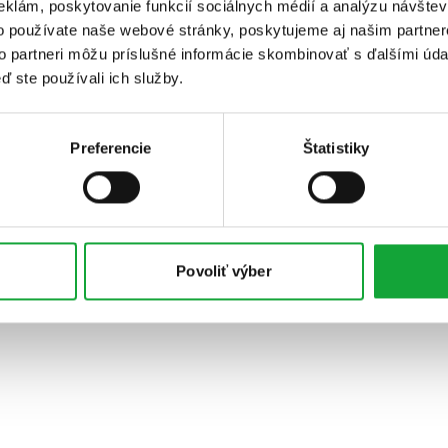
eklám, poskytovanie funkcií sociálnych médií a analýzu návšte
o používate naše webové stránky, poskytujeme aj našim partner
to partneri môžu príslušné informácie skombinovať s ďalšími údaj
ď ste používali ich služby.
Preferencie
Štatistiky
Povoliť výber