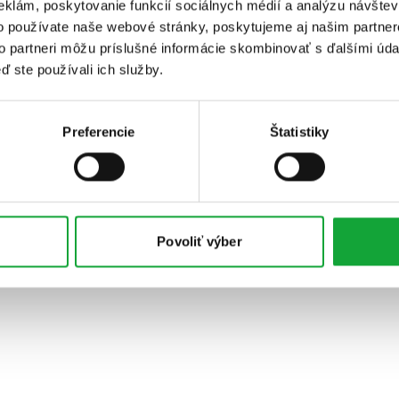
eklám, poskytovanie funkcií sociálnych médií a analýzu návšte
o používate naše webové stránky, poskytujeme aj našim partner
to partneri môžu príslušné informácie skombinovať s ďalšími údaj
ď ste používali ich služby.
Preferencie
Štatistiky
Povoliť výber