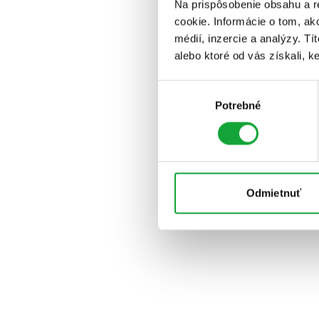
Na prispôsobenie obsahu a r
cookie. Informácie o tom, ak
médií, inzercie a analýzy. Tí
alebo ktoré od vás získali, ke
Výber
Potrebné
súhlasu
Odmietnuť