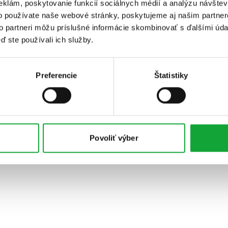
eklám, poskytovanie funkcií sociálnych médií a analýzu návšte
o používate naše webové stránky, poskytujeme aj našim partner
to partneri môžu príslušné informácie skombinovať s ďalšími údaj
ď ste používali ich služby.
Preferencie
Štatistiky
Povoliť výber