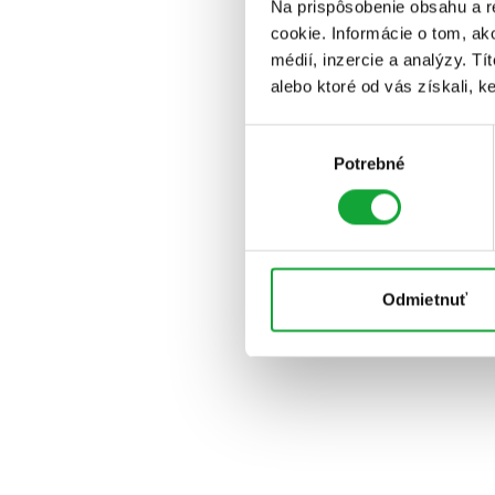
Na prispôsobenie obsahu a r
cookie. Informácie o tom, ak
médií, inzercie a analýzy. Tí
alebo ktoré od vás získali, ke
Výber
Potrebné
súhlasu
Odmietnuť