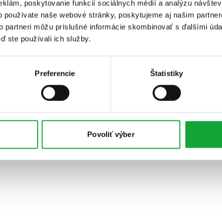
eklám, poskytovanie funkcií sociálnych médií a analýzu návšte
o používate naše webové stránky, poskytujeme aj našim partner
to partneri môžu príslušné informácie skombinovať s ďalšími údaj
ď ste používali ich služby.
Preferencie
Štatistiky
Povoliť výber