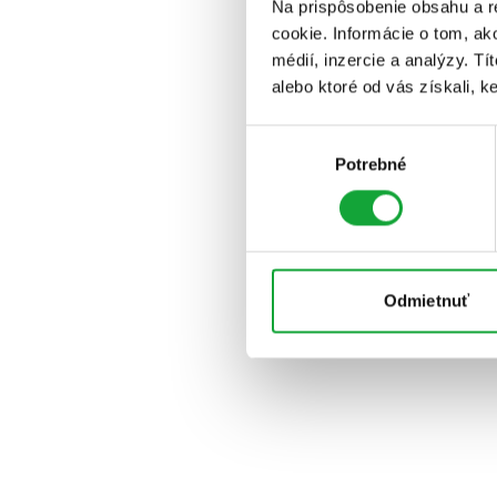
Na prispôsobenie obsahu a r
cookie. Informácie o tom, ak
médií, inzercie a analýzy. Tí
alebo ktoré od vás získali, ke
Výber
Potrebné
súhlasu
Odmietnuť