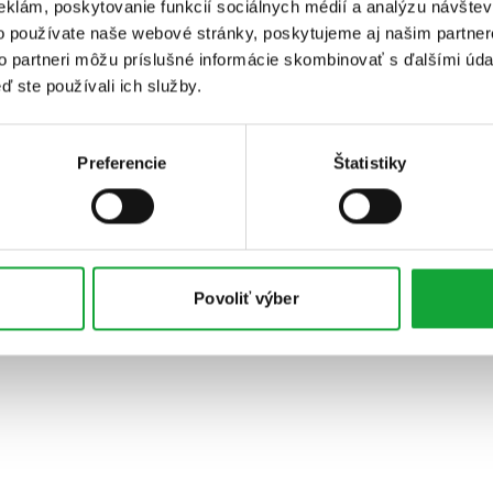
eklám, poskytovanie funkcií sociálnych médií a analýzu návšte
o používate naše webové stránky, poskytujeme aj našim partner
to partneri môžu príslušné informácie skombinovať s ďalšími údaj
ď ste používali ich služby.
Preferencie
Štatistiky
Povoliť výber