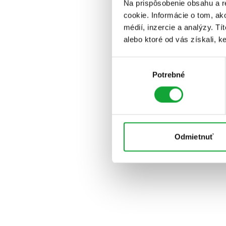
Na prispôsobenie obsahu a r
cookie. Informácie o tom, ak
médií, inzercie a analýzy. Tí
alebo ktoré od vás získali, ke
Výber
Potrebné
súhlasu
Odmietnuť