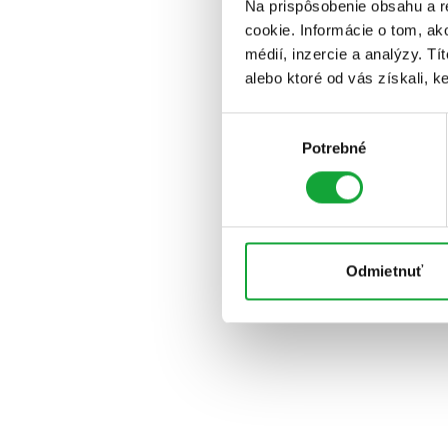
Na prispôsobenie obsahu a r
cookie. Informácie o tom, ak
médií, inzercie a analýzy. Tí
alebo ktoré od vás získali, ke
Výber
Potrebné
súhlasu
Odmietnuť