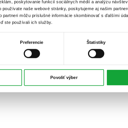
eklám, poskytovanie funkcií sociálnych médií a analýzu návšte
o používate naše webové stránky, poskytujeme aj našim partner
to partneri môžu príslušné informácie skombinovať s ďalšími údaj
ď ste používali ich služby.
Preferencie
Štatistiky
Povoliť výber