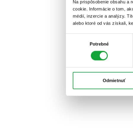
Na prispôsobenie obsahu a r
cookie. Informácie o tom, ak
médií, inzercie a analýzy. Tí
alebo ktoré od vás získali, ke
Výber
Potrebné
súhlasu
Odmietnuť