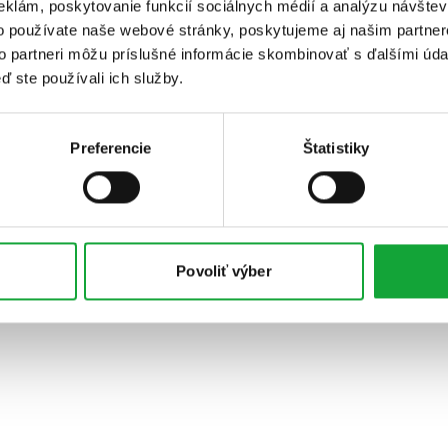
eklám, poskytovanie funkcií sociálnych médií a analýzu návšte
o používate naše webové stránky, poskytujeme aj našim partner
to partneri môžu príslušné informácie skombinovať s ďalšími údaj
ď ste používali ich služby.
Preferencie
Štatistiky
Povoliť výber