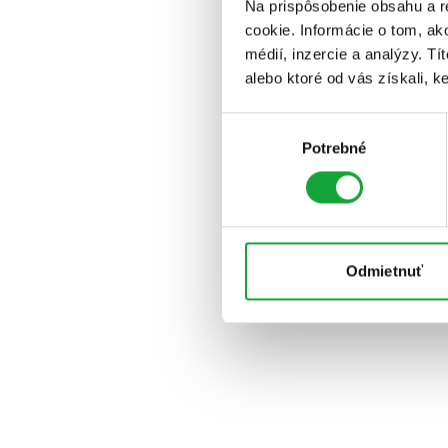
Na prispôsobenie obsahu a r
cookie. Informácie o tom, ak
médií, inzercie a analýzy. Tí
alebo ktoré od vás získali, ke
Výber
Potrebné
súhlasu
Odmietnuť