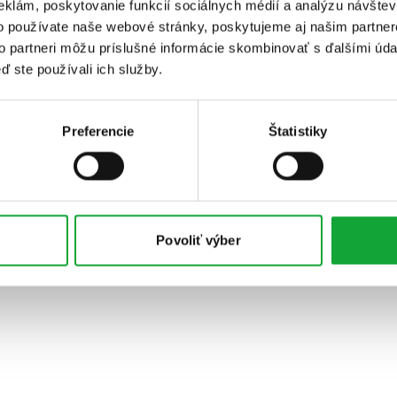
eklám, poskytovanie funkcií sociálnych médií a analýzu návšte
o používate naše webové stránky, poskytujeme aj našim partner
to partneri môžu príslušné informácie skombinovať s ďalšími údaj
ď ste používali ich služby.
Preferencie
Štatistiky
Povoliť výber